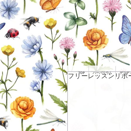
TOP
ハーバリウム
デコデ
フリーレッスンリポート