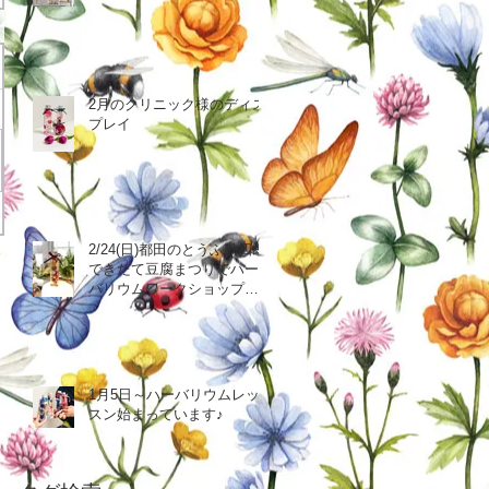
2月のクリニック様のディス
プレイ
2/24(日)都田のとうふ勘四郎
できたて豆腐まつりでハー
バリウムワークショップ出
店のお知らせ
1月5日～ハーバリウムレッ
スン始まっています♪