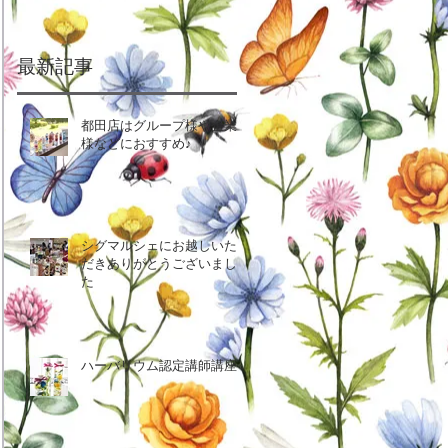
最新記事
都田店はグループ様や企業
様などにおすすめ♪
シグマルシェにお越しいた
だきありがとうございまし
た
ハーバリウム認定講師講座