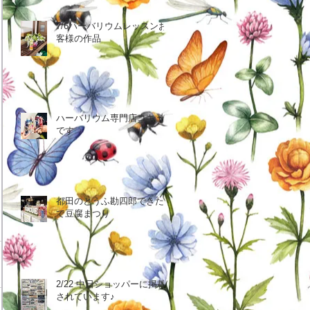
7/6ハーバリウムレッスンお
客様の作品
ハーバリウム専門店コキュ
です
都田のとうふ勘四郎できた
て豆腐まつり
2/22 中日ショッパーに掲載
されています♪