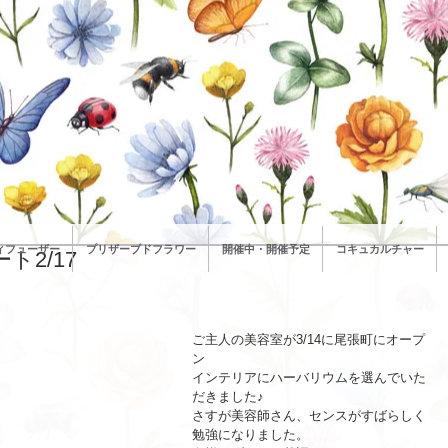
ィフューザー
プリザーブドフラワー
開催中・開催予定
コキュカルチャー
2/17
ご主人の美容室が3/14に尾張町にオープ
ン
インテリアにハーバリウムを選んでいた
だきました♪
さすが美容師さん、センスがすばらしく
勉強になりました。