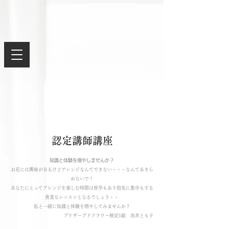
​認定講師講座
​知識と体験を増やしませんか？
お花には興味があるけどアレンジなんてできない・・・なんてあきら
めないで！
あなたにとってアレンジを楽しむ時間は座学もあり指先に集中もする
貴重なレッスンとなるでしょう・・
私と一緒に知識と体験を増やしてみませんか？
​プリザーブドフラワー検定1級 高井とも子