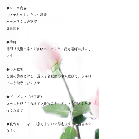
◆コース内容
JHAテキストにそって講義
ハーバリウムの実技
質疑応答
◆講師
講師は技術を学んだJHAハーバリウム認定講師が担当し
ます
◆少人数制
１回の講義に対し、最大３名程度の少人数制で、きめ細
やかな指導を行います
◆ディプロマ（修了証）
コースを終了されますとJHAのディプロマをJHAより発
行されます
◆復習キット
をご用意しますので帰宅後すぐに復習がで
きます。