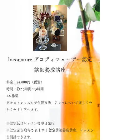
loconature デコディフューザー認定
講師養成講座
料金：24,000円（税別）
時間：約2.5時間～3時間
1本作製
テキストレッスンで作製方法、アロマについて楽しく分
かりやすく学べます。
※認定証はレッスン後即日発行
※認定証を取得されますと
認定講師養成講座、レッスン
を開講できます。