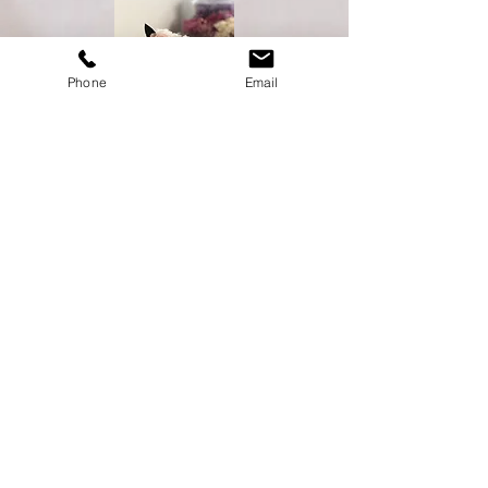
Phone
Email
​FFAプリザーブドフラワー
レッスン
【プリザーブドフラワー初級クラス】
プリザーブドフラワーの基礎を身につけてみたい方にオ
ススメ♪
5単位
全5回 ¥66,000
テキスト代2,300円
コサージュ パラレルラウンドアレンジメント リ
ース ラウンドブーケ