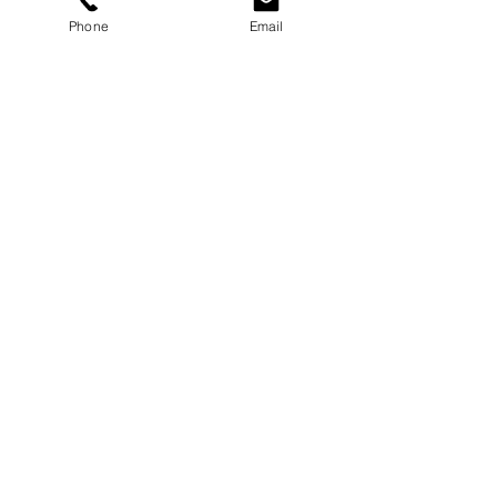
Phone
Email
7/6ハーバリウムレッスン
お客様の作品
ハーバリウム専門店コキュ
です
都田のとうふ勘四郎できた
て豆腐まつり
2/22 中日ショッパーに掲