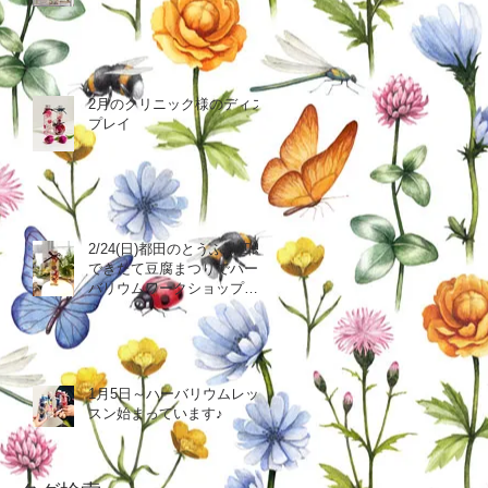
2月のクリニック様のディス
プレイ
2/24(日)都田のとうふ勘四郎
できたて豆腐まつりでハー
バリウムワークショップ出
店のお知らせ
1月5日～ハーバリウムレッ
スン始まっています♪