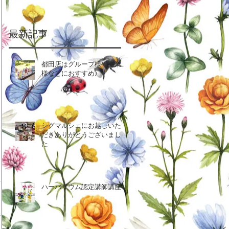
最新記事
都田店はグループ様や企業
様などにおすすめ♪
シグマルシェにお越しいた
だきありがとうございまし
た
ハーバリウム認定講師講座