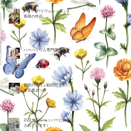
7/6ハーバリウムレッスンお
客様の作品
ハーバリウム専門店コキュ
です
都田のとうふ勘四郎できた
て豆腐まつり
2/22 中日ショッパーに掲載
されています♪