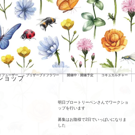
ィフューザー
プリザーブドフラワー
開催中・開催予定
コキュカルチャー
ショップ
明日ブロートリーベンさんでワークショ
ップを行います
募集はお陰様で2日でいっぱいになりま
した